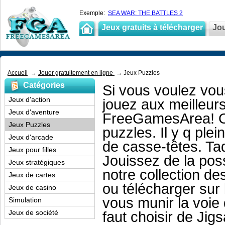
Exemple:
SEA WAR: THE BATTLES 2
Jeux gratuits à télécharger
Jou
Accueil
→
Jouer gratuitement en ligne
→ Jeux Puzzles
Catégories
Si vous voulez vou
Jeux d'action
jouez aux meilleurs
Jeux d'aventure
FreeGamesArea! On
Jeux Puzzles
puzzles. Il y q pl
Jeux d'arcade
de casse-têtes. Ta
Jeux pour filles
Jouissez de la pos
Jeux stratégiques
notre collection d
Jeux de cartes
ou télécharger sur 
Jeux de casino
vous munir la voie d
Simulation
Jeux de société
faut choisir de Ji