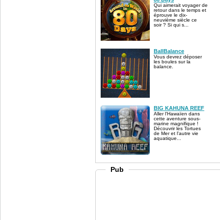
Qui aimerait voyager de
retour dans le temps et
éprouve le dix-
neuvième siècle ce
soir ? Si qui s...
BallBalance
Vous devrez déposer
les boules sur la
balance.
BIG KAHUNA REEF
Aller l'Hawaïen dans
cette aventure sous-
marine magnifique !
Découvrir les Tortues
de Mer et l'autre vie
aquatique...
Pub