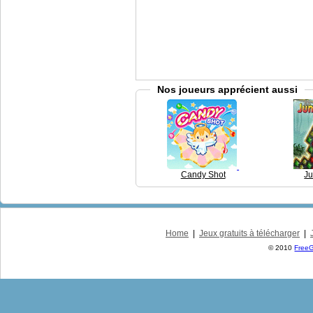
Nos joueurs apprécient aussi
Candy Shot
Ju
Home
|
Jeux gratuits à télécharger
|
© 2010
Free