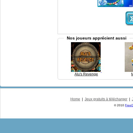
Nos joueurs apprécient aussi
Alu's Revenge
M
Home
|
Jeux gratuits à télécharger
|
© 2010
Free