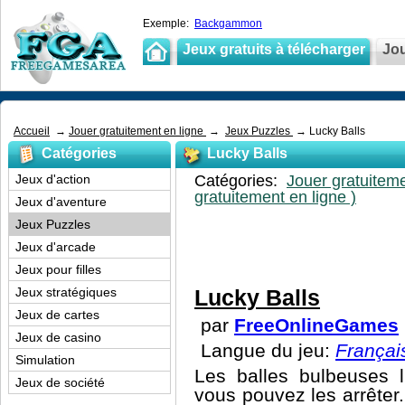
Exemple:
Backgammon
Jeux gratuits à télécharger
Jou
Accueil
→
Jouer gratuitement en ligne
→
Jeux Puzzles
→ Lucky Balls
Catégories
Lucky Balls
Jeux d'action
Catégories:
Jouer gratuitem
gratuitement en ligne )
Jeux d'aventure
Jeux Puzzles
Jeux d'arcade
Jeux pour filles
Jeux stratégiques
Lucky Balls
Jeux de cartes
par
FreeOnlineGames
Jeux de casino
Langue du jeu:
França
Simulation
Les balles bulbeuses l
Jeux de société
vous pouvez les arrêter. 