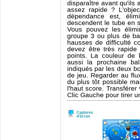
disparaître avant qu'ils 
assez rapide ? L'obje
dépendance est, élimi
descendent le tube en sp
Vous pouvez les élimi
groupe 3 ou plus de ba
hausses de difficulté
devez être très rapid
points. La couleur de 
aussi la prochaine bal
indiqués par les deux bo
de jeu. Regarder au flux
du plus tôt possible ma
l'haut score. Transférer 
Clic Gauche pour tirer 
Captures
d'écran