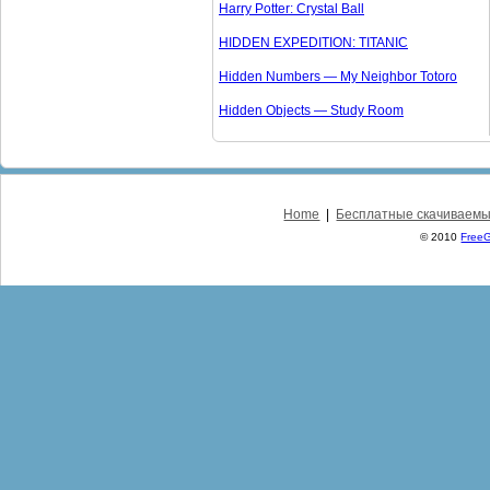
Harry Potter: Crystal Ball
HIDDEN EXPEDITION: TITANIC
Hidden Numbers — My Neighbor Totoro
Hidden Objects — Study Room
Home
|
Бесплатные скачиваемы
© 2010
Free