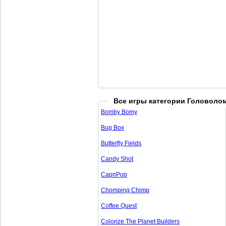
Все игры категории Головоло
Bomby Bomy
Bug Box
Butterfly Fields
Candy Shot
CapnPop
Chomping Chimp
Coffee Quest
Colorize The Planet Builders