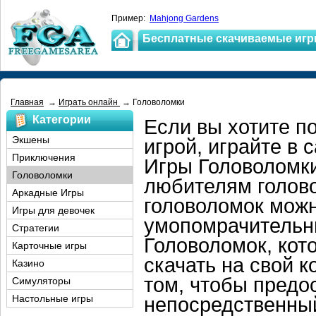
Пример:
Mahjong Gardens
Бесплатные скачиваемые иг
Главная
→
Играть онлайн
→ Головоломки
Категории
Если вы хотите п
Экшены
игрой, играйте в
Приключения
Игры Головоломк
Головоломки
любителям голово
Аркадные Игры
головоломок можн
Игры для девочек
умопомрачительн
Стратегии
Головоломок, кот
Карточные игры
скачать на свой 
Казино
том, чтобы предо
Симуляторы
Настольные игры
непосредственный