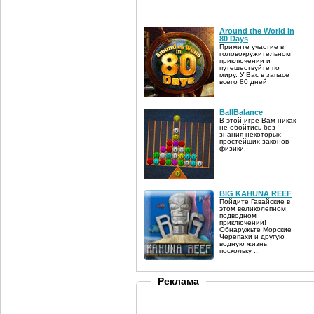
Around the World in
80 Days
Примите участие в
головокружительном
приключении и
путешествуйте по
миру. У Вас в запасе
всего 80 дней
BallBalance
В этой игре Вам никак
не обойтись без
знания некоторых
простейших законов
физики.
BIG KAHUNA REEF
Пойдите Гавайские в
этом великолепном
подводном
приключении!
Обнаружьте Морские
Черепахи и другую
водную жизнь,
поскольку ...
Реклама