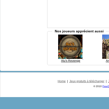
Nos joueurs apprécient aussi
Alu's Revenge
An
Home
|
Jeux gratuits à télécharger
|
© 2010
Free