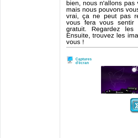
bien, nous n'allons pas
mais nous pouvons vous o
vrai, ça ne peut pas r
vous fera vous sentir b
gratuit. Regardez les
Ensuite, trouvez les im
vous !
Captures
d'écran