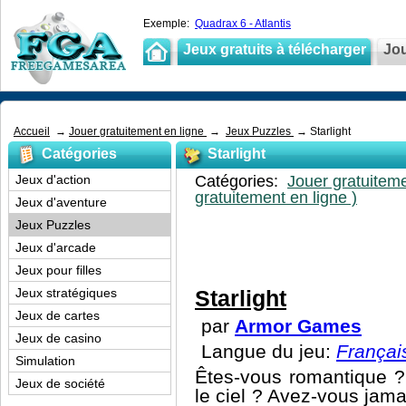
Exemple:
Quadrax 6 - Atlantis
Jeux gratuits à télécharger
Jou
Accueil
→
Jouer gratuitement en ligne
→
Jeux Puzzles
→ Starlight
Catégories
Starlight
Jeux d'action
Catégories:
Jouer gratuitem
gratuitement en ligne )
Jeux d'aventure
Jeux Puzzles
Jeux d'arcade
Jeux pour filles
Jeux stratégiques
Starlight
Jeux de cartes
par
Armor Games
Jeux de casino
Langue du jeu:
França
Simulation
Êtes-vous romantique ?
Jeux de société
le ciel ? Avez-vous jam