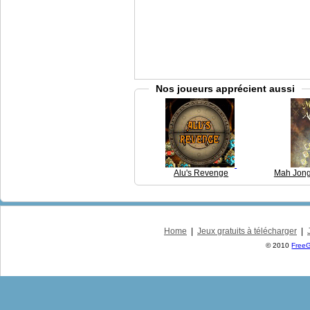
Nos joueurs apprécient aussi
Alu's Revenge
Mah Jong
Home
|
Jeux gratuits à télécharger
|
© 2010
Free