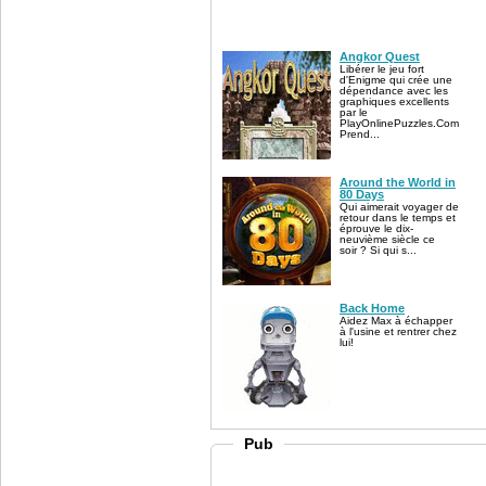
Angkor Quest
Libérer le jeu fort
d'Enigme qui crée une
dépendance avec les
graphiques excellents
par le
PlayOnlinePuzzles.Com
Prend...
Around the World in
80 Days
Qui aimerait voyager de
retour dans le temps et
éprouve le dix-
neuvième siècle ce
soir ? Si qui s...
Back Home
Aidez Max à échapper
à l'usine et rentrer chez
lui!
Pub