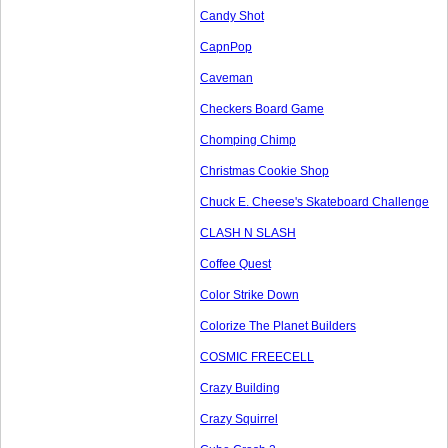
Candy Shot
CapnPop
Caveman
Checkers Board Game
Chomping Chimp
Christmas Cookie Shop
Chuck E. Cheese's Skateboard Challenge
CLASH N SLASH
Coffee Quest
Color Strike Down
Colorize The Planet Builders
COSMIC FREECELL
Crazy Building
Crazy Squirrel