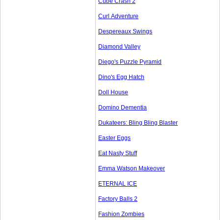
Cube Crash 2
Curl Adventure
Despereaux Swings
Diamond Valley
Diego's Puzzle Pyramid
Dino's Egg Hatch
Doll House
Domino Dementia
Dukateers: Bling Bling Blaster
Easter Eggs
Eat Nasty Stuff
Emma Watson Makeover
ETERNAL ICE
Factory Balls 2
Fashion Zombies