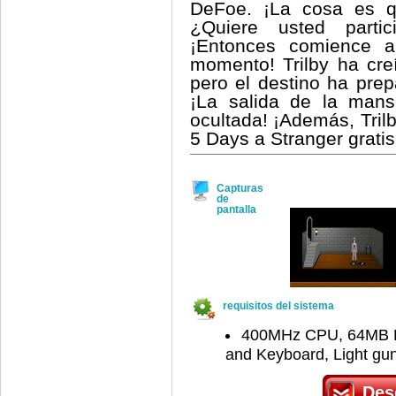
DeFoe. ¡La cosa es qu
¿Quiere usted parti
¡Entonces comience a
momento! Trilby ha cr
pero el destino ha prep
¡La salida de la mans
ocultada! ¡Además, Tril
5 Days a Stranger grati
Capturas
de
pantalla
requisitos del sistema
400MHz CPU, 64MB RA
and Keyboard, Light gu
Des