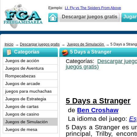
Ejemplo:
Lt. Fly vs The Spiders From Above
Descargar juegos gratis
Jugar 
Inicio
→
Descargar juegos gratis
→
Juegos de Simulación
→ 5 Days a Strang
Categorías
5 Days a Stranger
Juegos de acción
Categorías:
Descargar juego
juegos gratis)
Juegos de Aventura
Rompecabezas
Juegos de arcade
juegos para muchachas
Juegos de Estrategia
5 Days a Stranger
Juegos de cartas
de
Ben Croshaw
Juegos de casino
La idioma del juego:
Es
Juegos de Simulación
5 Days a Stranger es un
Juegos de mesa
principal, Trilby, enc