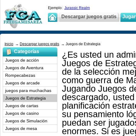
Ejemplo:
Jurassic Realm
Descargar juegos gratis
Jugar 
Inicio
→
Descargar juegos gratis
→ Juegos de Estrategia
Categorías
¿Es usted un admir
Juegos de acción
Juegos de Estrateg
Juegos de Aventura
de la selección me
Rompecabezas
como guerra de Mar
Juegos de arcade
Jugando Juegos de 
juegos para muchachas
descargado, usted 
Juegos de Estrategia
planificación estra
Juegos de cartas
su pensamiento ló
Juegos de casino
puedan ser jugados
Juegos de Simulación
Juegos de mesa
enormes. Si es jue