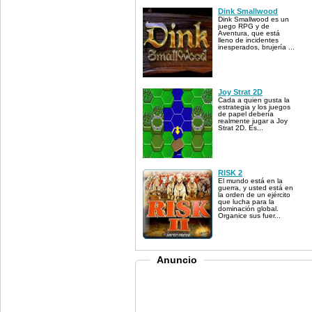
Dink Smallwood
Dink Smallwood es un
juego RPG y de
Aventura, que está
lleno de incidentes
inesperados, brujería ...
Joy Strat 2D
Cada a quien gusta la
estrategia y los juegos
de papel debería
realmente jugar a Joy
Strat 2D. Es...
RISK 2
El mundo está en la
guerra, y usted está en
la orden de un ejército
que lucha para la
dominación global.
Organice sus fuer...
Anuncio