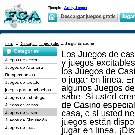
Ejemplo:
Wooly Jumper
Descargar juegos gratis
Jugar 
Inicio
→
Descargar juegos gratis
→ Juegos de casino
Categorías
Los Juegos de cas
Juegos de acción
y juegos excitable
Juegos de Aventura
los Juegos de Casi
Rompecabezas
o jugar en línea.
Juegos de arcade
algunos Juegos de
juegos para muchachas
sabe. Si usted cr
Juegos de Estrategia
de Casino especia
Juegos de cartas
casa, o si usted ne
Juegos de casino
juegos están dispo
Juegos de Simulación
Juegos de mesa
jugar en línea. ¡Di