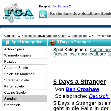
Beispiel:
Zoo Escape 2
Kostenlose downloadbare Spiel
Startseite
→
Kostenlose downloadbare Spiele
→
Simulation
→ 5 Days a Stra
Spiel Kategorien
5 Days a Stranger
Action Spiele
Spiel Kategorien:
Kostenlos
(Kostenlose downloadbare Sp
Wimmelbildspiele
Puzzles
Arkaden Spiele
Spiele für Mädchen
Strategie Spiele
5 Days a Stranger
Kartenspiele
Von
Ben Croshaw
Casino Spiele
Spielsprache:
Deutsch
Simulation
5 Days a Stranger ist ei
Brettspiele
geht in die Falle in der