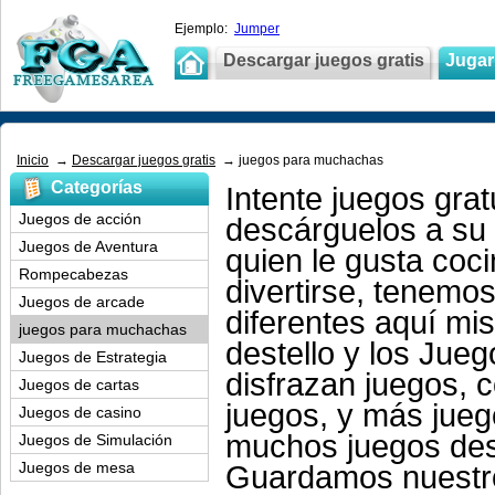
Ejemplo:
Jumper
Descargar juegos gratis
Jugar 
Inicio
→
Descargar juegos gratis
→ juegos para muchachas
Categorías
Intente juegos gra
Juegos de acción
descárguelos a su
Juegos de Aventura
quien le gusta coci
Rompecabezas
divertirse, tenemo
Juegos de arcade
diferentes aquí m
juegos para muchachas
destello y los Jue
Juegos de Estrategia
disfrazan juegos,
Juegos de cartas
juegos, y más jueg
Juegos de casino
muchos juegos des
Juegos de Simulación
Juegos de mesa
Guardamos nuestro