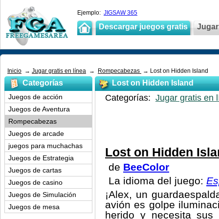
Ejemplo:
JIGSAW 365
Descargar juegos gratis
Jugar 
Inicio
→
Jugar gratis en línea
→
Rompecabezas
→ Lost on Hidden Island
Categorías
Lost on Hidden Island
Juegos de acción
Categorías:
Jugar gratis en 
Juegos de Aventura
Rompecabezas
Juegos de arcade
juegos para muchachas
Lost on Hidden Isl
Juegos de Estrategia
de
BeeColor
Juegos de cartas
La idioma del juego:
Es
Juegos de casino
¡Alex, un guardaespalda
Juegos de Simulación
avión es golpe iluminac
Juegos de mesa
herido y necesita sus