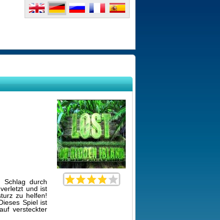
g Schlag durch
verletzt und ist
turz zu helfen!
ieses Spiel ist
auf versteckter