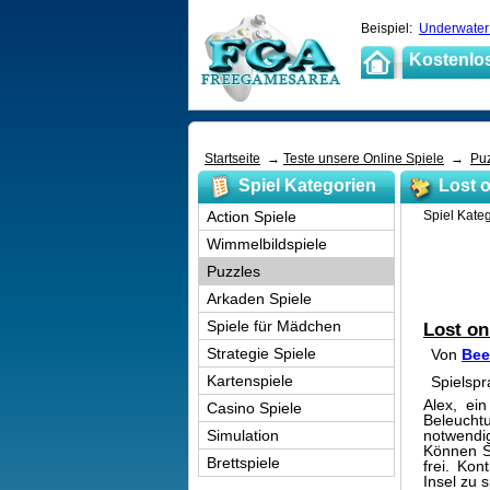
Beispiel:
Underwater
Kostenlo
Startseite
→
Teste unsere Online Spiele
→
Pu
Spiel Kategorien
Lost 
Action Spiele
Spiel Kate
Wimmelbildspiele
Puzzles
Arkaden Spiele
Spiele für Mädchen
Lost on
Strategie Spiele
Von
Bee
Kartenspiele
Spielsp
Alex, ei
Casino Spiele
Beleuchtu
notwendi
Simulation
Können Si
Brettspiele
frei. Ko
Insel zu s