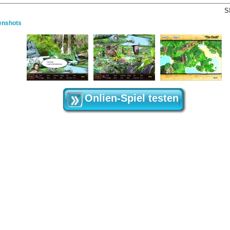
S
enshots
Onlien-Spiel testen