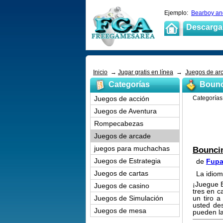
Ejemplo:
Bearboy an
Descargar
Inicio
→
Jugar gratis en línea
→
Juegos de ar
Categorías
Bounc
Juegos de acción
Categoría
Juegos de Aventura
Rompecabezas
Juegos de arcade
juegos para muchachas
Bouncin
Juegos de Estrategia
de
Fup
Juegos de cartas
La idiom
¡Juegue B
Juegos de casino
tres en c
un tiro a
Juegos de Simulación
usted des
Juegos de mesa
pueden la