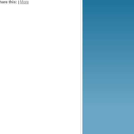
hare this:
More
|