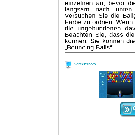
einzelnen an, bevor die
langsam nach unten 
Versuchen Sie die Ball
Farbe zu ordnen. Wenn S
die ungebundenen davo
Beachten Sie, dass di
können. Sie können die
„Bouncing Balls“!
Screenshots