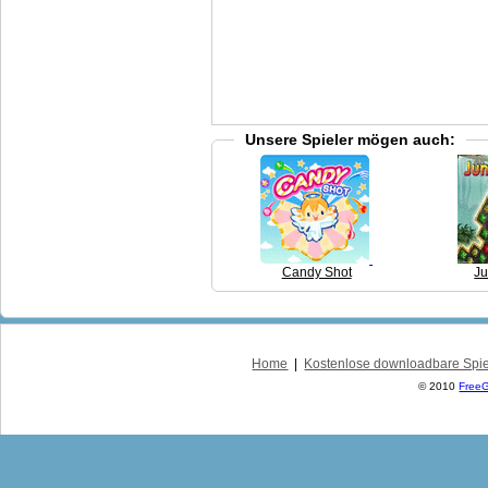
Unsere Spieler mögen auch:
Candy Shot
Ju
Home
|
Kostenlose downloadbare Spi
© 2010
Free