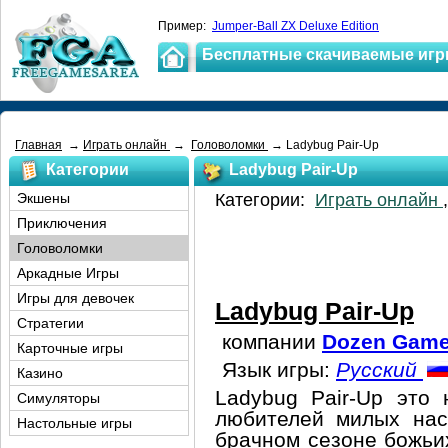
Пример:
Jumper-Ball ZX Deluxe Edition
Бесплатные скачиваемые иг
Главная
→
Играть онлайн
→
Головоломки
→ Ladybug Pair-Up
Категории
Ladybug Pair-Up
Экшены
Категории:
Играть онлайн
Приключения
Головоломки
Аркадные Игры
Игры для девочек
Ladybug Pair-Up
Стратегии
компании
Dozen Gam
Карточные игры
Язык игры:
Русский
Казино
Ladybug Pair-Up это 
Симуляторы
любителей милых нас
Настольные игры
брачном сезоне божьи