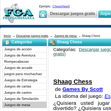
Ejemplo:
ChessViewX
Descargar juegos gratis
Jugar 
Inicio
→
Descargar juegos gratis
→
Juegos de mesa
→ Shaag Chess
Categorías
Shaag Chess
Juegos de acción
Categorías:
Descargar juego
gratis)
Juegos de Aventura
Rompecabezas
Juegos de arcade
juegos para muchachas
Juegos de Estrategia
Shaag Chess
Juegos de cartas
de
Games By Scott
Juegos de casino
La idioma del juego:
Es
Juegos de Simulación
¿Quisiera usted juga
Juegos de mesa
divertido? ¿Quisiera ust