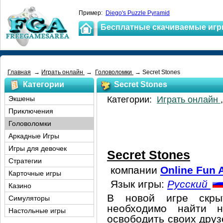
Пример:
Diego's Puzzle Pyramid
Бесплатные скачиваемые иг
Главная
→
Играть онлайн
→
Головоломки
→ Secret Stones
Категории
Secret Stones
Экшены
Категории:
Играть онлайн
Приключения
Головоломки
Аркадные Игры
Игры для девочек
Secret Stones
Стратегии
компании
Online Fun 
Карточные игры
Язык игры:
Русский
Казино
В новой игре скрыт
Симуляторы
необходимо найти н
Настольные игры
освободить своих друзе