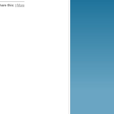
hare this:
More
|