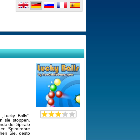
„Lucky Balls“.
n sie stoppen.
nde der Spirale
er Spiralrohre
ehen Sie, desto