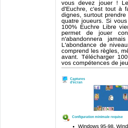
vous devez jouer ! Le
d'Euchre, c'est tout à f
dignes, surtout prendr
quatre joueurs. Si vous
100% Euchre Libre vie
permet de jouer cont
n'abandonnera jamais
L'abondance de niveaux
comprend les règles, m
avant. Télécharger 100
vos compétences de jeu
Captures
d'écran
Configuration minimale requise
Windows 95-98, Wind