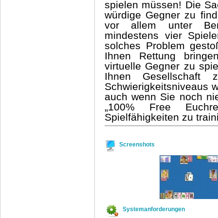
spielen müssen! Die Sac
würdige Gegner zu finde
vor allem unter Ber
mindestens vier Spiel
solches Problem gesto
Ihnen Rettung bringe
virtuelle Gegner zu spi
Ihnen Gesellschaft 
Schwierigkeitsniveaus w
auch wenn Sie noch nie
„100% Free Euchre
Spielfähigkeiten zu train
Screenshots
Systemanforderungen