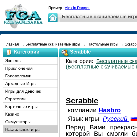
Пример:
Alex in Danger
Бесплатные скачиваемые иг
Главная
→
Бесплатные скачиваемые игры
→
Настольные игры
→ Scrabb
Категории
Scrabble
Экшены
Категории:
Бесплатные ск
(Бесплатные скачиваемые 
Приключения
Головоломки
Аркадные Игры
Игры для девочек
Стратегии
Scrabble
Карточные игры
компании
Hasbro
Казино
Язык игры:
Русский
Симуляторы
Перед Вами прекрасн
Настольные игры
которой Вы смогли б