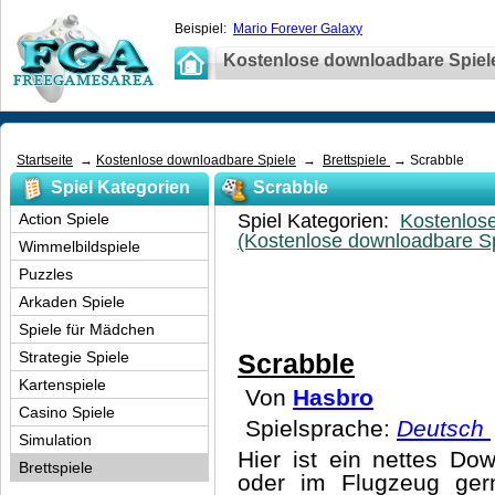
Beispiel:
Mario Forever Galaxy
Kostenlose downloadbare Spiel
Startseite
→
Kostenlose downloadbare Spiele
→
Brettspiele
→ Scrabble
Spiel Kategorien
Scrabble
Action Spiele
Spiel Kategorien:
Kostenlos
(Kostenlose downloadbare Sp
Wimmelbildspiele
Puzzles
Arkaden Spiele
Spiele für Mädchen
Strategie Spiele
Scrabble
Kartenspiele
Von
Hasbro
Casino Spiele
Spielsprache:
Deutsch
Simulation
Hier ist ein nettes Do
Brettspiele
oder im Flugzeug gern