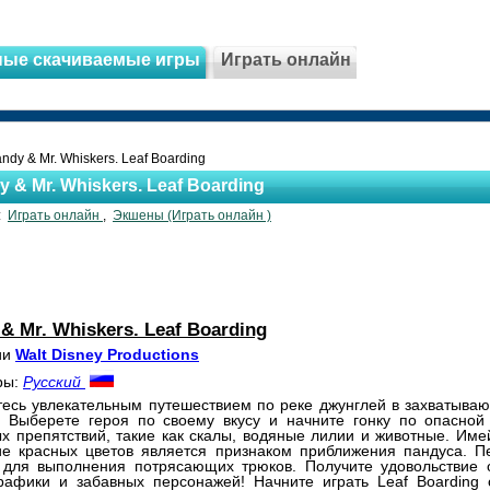
ные скачиваемые игры
Играть онлайн
ndy & Mr. Whiskers. Leaf Boarding
y & Mr. Whiskers. Leaf Boarding
и:
Играть онлайн
,
Экшены (Играть онлайн )
& Mr. Whiskers. Leaf Boarding
ии
Walt Disney Productions
ры:
Русский
есь увлекательным путешествием по реке джунглей в захватываю
. Выберете героя по своему вкусу и начните гонку по опасной 
х препятствий, такие как скалы, водяные лилии и животные. Имей
ие красных цветов является признаком приближения пандуса. П
 для выполнения потрясающих трюков. Получите удовольствие 
графики и забавных персонажей! Начните играть Leaf Boarding