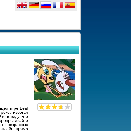
щей игре Leaf
реке, избегая
те в виду, что
ерепрыгивайте
от прекрасных
 онлайн прямо