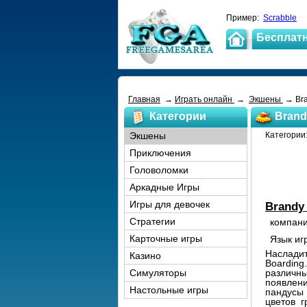
Пример:
Scrabble
Бесплат
Главная
→
Играть онлайн
→
Экшены
→ Bra
Категории
Brand
Экшены
Категори
Приключения
Головоломки
Аркадные Игры
Игры для девочек
Brandy 
Стратегии
компан
Карточные игры
Язык иг
Насладит
Казино
Boarding
различны
Симуляторы
появлен
Настольные игры
пандусы
цветов 