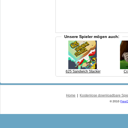
Unsere Spieler mögen auch:
625 Sandwich Stacker
Cr
Home
|
Kostenlose downloadbare Spi
© 2010
Free