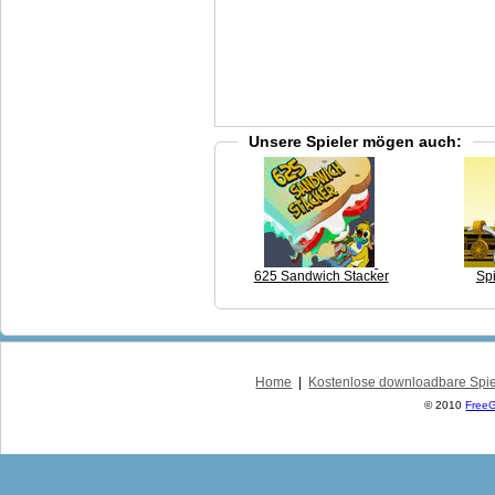
Unsere Spieler mögen auch:
625 Sandwich Stacker
Spi
Home
|
Kostenlose downloadbare Spi
© 2010
Free