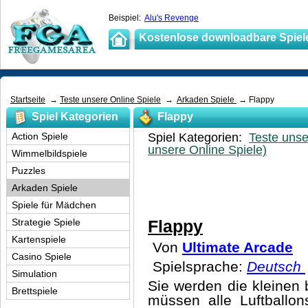
Beispiel:
Alu's Revenge
Kostenlose downloadbare Spiel
Startseite
→
Teste unsere Online Spiele
→
Arkaden Spiele
→ Flappy
Spiel Kategorien
Flappy
Action Spiele
Spiel Kategorien:
Teste unse
unsere Online Spiele)
Wimmelbildspiele
Puzzles
Arkaden Spiele
Spiele für Mädchen
Strategie Spiele
Flappy
Kartenspiele
Von
Ultimate Arcade
Casino Spiele
Spielsprache:
Deutsch
Simulation
Sie werden die kleinen
Brettspiele
müssen alle Luftballo