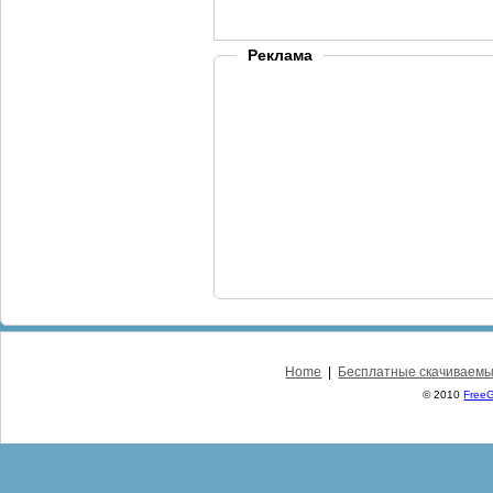
Реклама
Home
|
Бесплатные скачиваемы
© 2010
Free